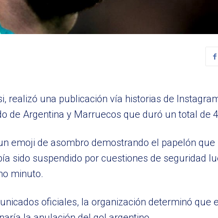
si, realizó una publicación vía historias de Instag
ido de Argentina y Marruecos que duró un total de 4
on un emoji de asombro demostrando el papelón que 
abía sido suspendido por cuestiones de seguridad l
imo minuto.
cados oficiales, la organización determinó que el
aría la anulación del gol argentino.