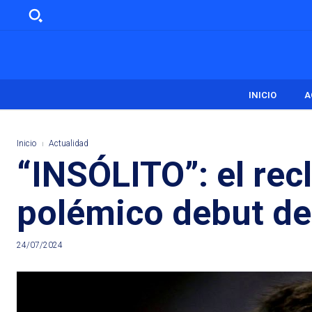
INICIO
A
Inicio
Actualidad
“INSÓLITO”: el rec
polémico debut de
24/07/2024