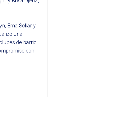
ni y Brisa Ojeda,
yn, Ema Scliar y
ealizó una
clubes de barrio
 compromiso con