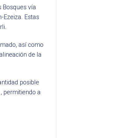
es Bosques vía
n-Ezeiza. Estas
li.
armado, así como
alineación de la
ntidad posible
, permitiendo a