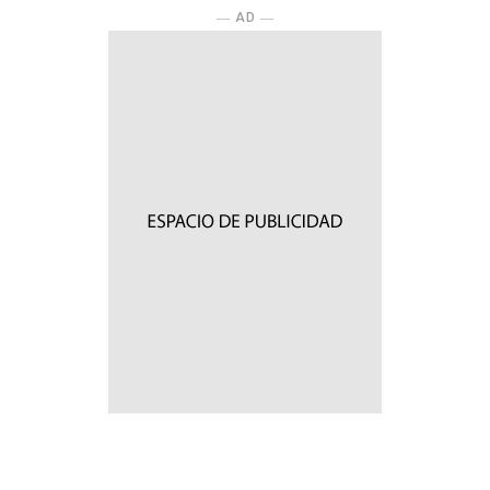
― AD ―