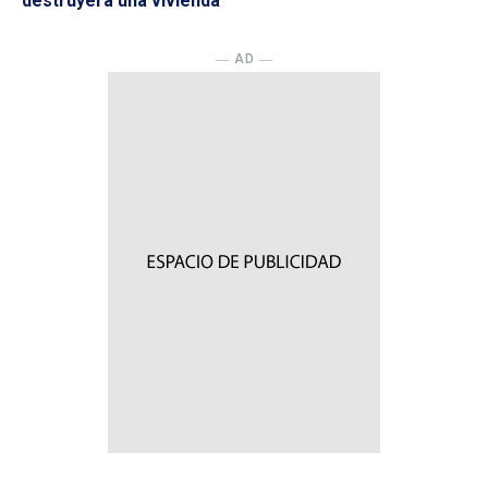
destruyera una vivienda
― AD ―