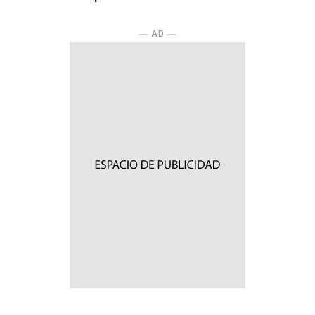
― AD ―